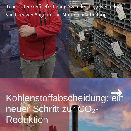
Teamleiter Gerätefertigung Sven den Engelsen erklärt
Van LeeuwenAngebot zur Materialbearbeitung
Kohlenstoffabscheidung: ein
neuer Schritt zur CO₂-
Reduktion