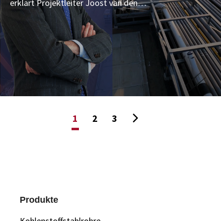
erklärt Projektleiter Joost van den…
1
2
3
Produkte
Kohlenstoffstahlrohre,