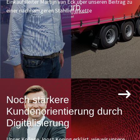
Einkaufsleiter Martijn van Eck über unseren Beitrag zu
einer nachhaltigeren Stahllieferkette
Noch stärkere
Kundenorientierung durch
Digitalisierung
Unser Kollege Joost Koning erklärt, wie wir unsere