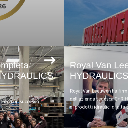
ompleta
Royal Van Le
R HYDRAULICS
HYDRAULIC
Royal Van Leeuwen ha firma
dell'azienda tedesca C+R 
etato con successo
di prodotti idraulici di alta 