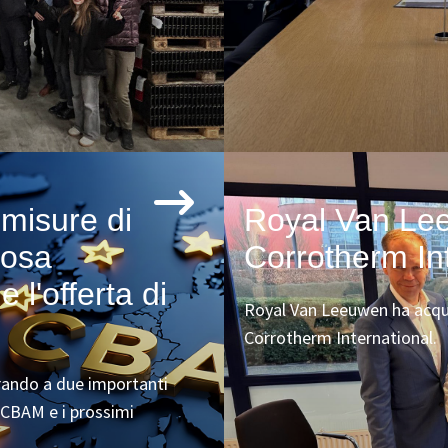
misure di
Royal Van Le
cosa
Corrotherm In
e l'offerta di
Royal Van Leeuwen ha acquis
Corrotherm International.
arando a due importanti
l CBAM e i prossimi