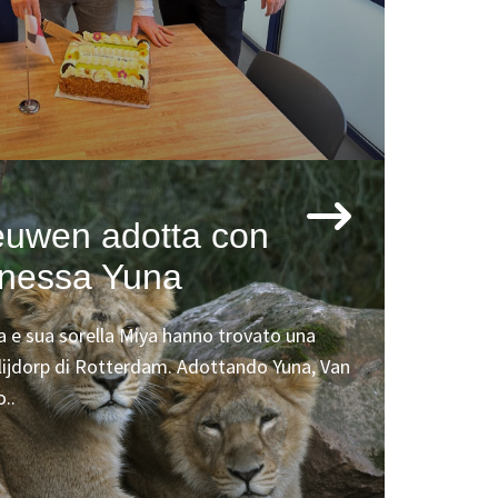
euwen adotta con
eonessa Yuna
na e sua sorella Miya hanno trovato una
lijdorp di Rotterdam. Adottando Yuna, Van
..