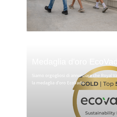
Medaglia d'oro EcoVad
Siamo orgogliosi di annunciare che Royal V
la medaglia d'oro EcoVadis.