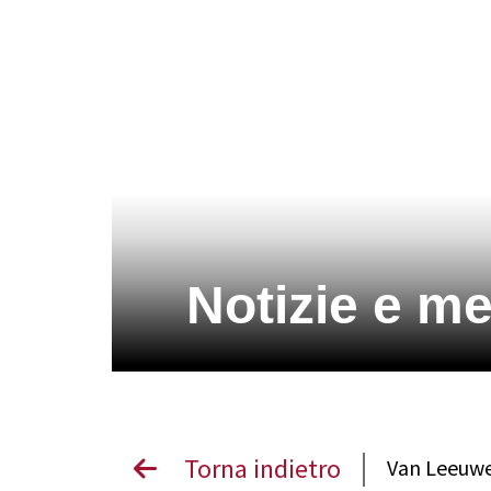
Notizie e m
Torna indietro
Van Leeuw