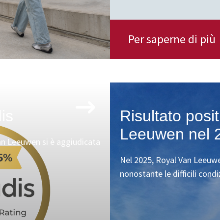
Per saperne di più
is
Risultato posi
Leeuwen nel 
an Leeuwen si è aggiudicata
Nel 2025, Royal Van Leeuwe
nonostante le difficili cond