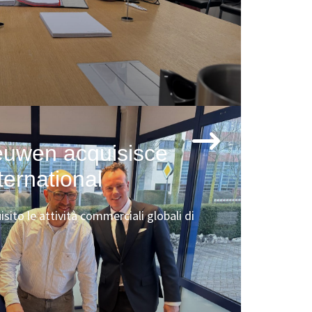
euwen acquisisce
ternational
ito le attività commerciali globali di