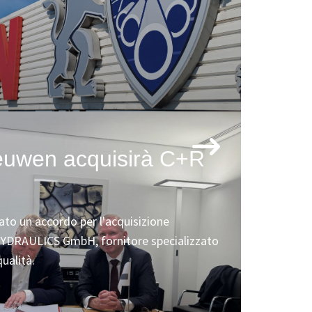
euwen acquisirà C+R
S
to un accordo per l'acquisizione
HYDRAULICS GmbH, fornitore specializzato
qualità.