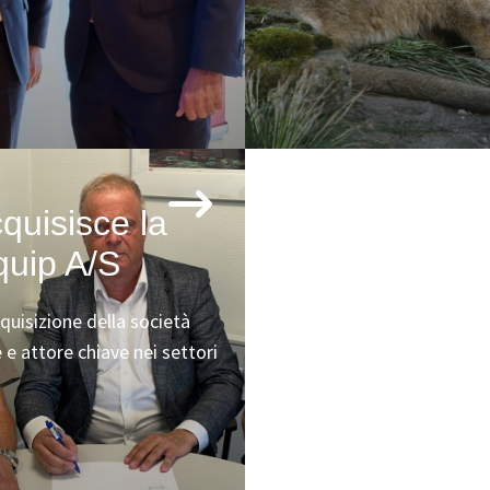
uisisce la
quip A/S
quisizione della società
e attore chiave nei settori