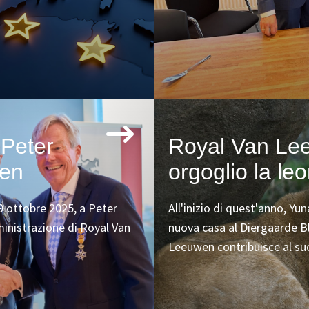
 Peter
Royal Van Le
wen
orgoglio la l
 9 ottobre 2025, a Peter
All'inizio di quest'anno, Yu
ministrazione di Royal Van
nuova casa al Diergaarde B
Leeuwen contribuisce al suo