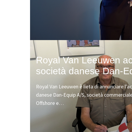
Royal Van Leeuwen acq
società danese Dan-E
Royal Van Leeuwen è lieta di annunciare l'ac
danese Dan-Equip A/S, società commerciale 
Offshore e…