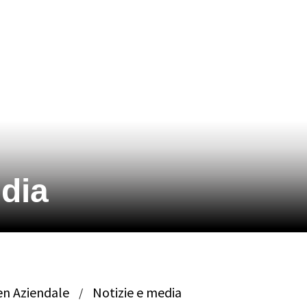
edia
en Aziendale
Notizie e media
/