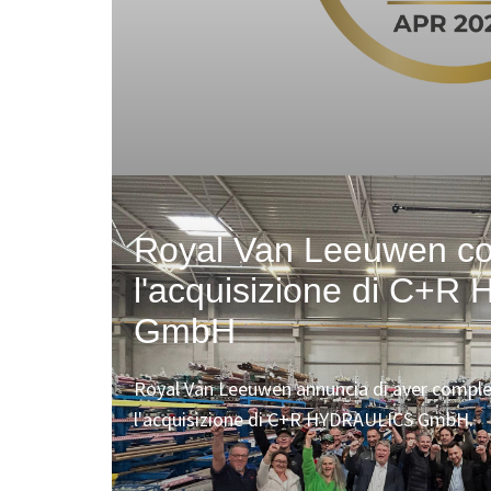
Royal Van Leeuwen c
l'acquisizione di C+
GmbH
Royal Van Leeuwen annuncia di aver compl
l'acquisizione di C+R HYDRAULICS GmbH.