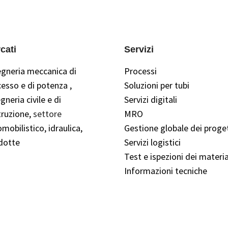
cati
Servizi
egneria meccanica
di
Processi
cesso e di potenza
,
Soluzioni per tubi
gneria civile e di
Servizi digitali
ruzione,
settore
MRO
mobilistico,
idraulica,
Gestione globale dei proget
dotte
Servizi logistici
Test e ispezioni dei materia
Informazioni tecniche