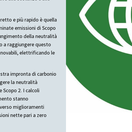
retto e più rapido è quella
ominate emissioni di Scopo
iungimento della neutralità
mo a raggiungere questo
ovabili, elettrificando le
ostra impronta di carbonio
ere la neutralità
e Scopo 2. I calcoli
amento stanno
averso miglioramenti
oni nette pari a zero