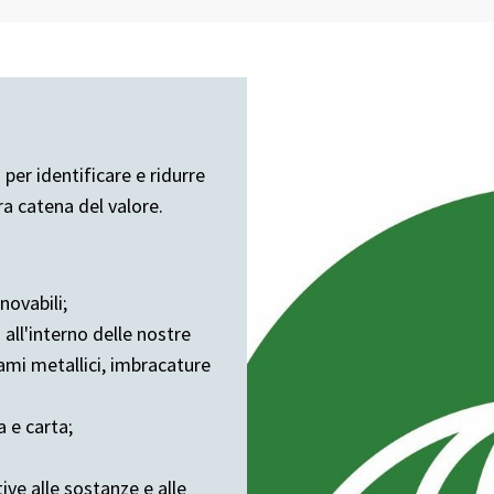
per identificare e ridurre
ra catena del valore.
novabili;
 all'interno delle nostre
ami metallici, imbracature
a e carta;
ive alle sostanze e alle