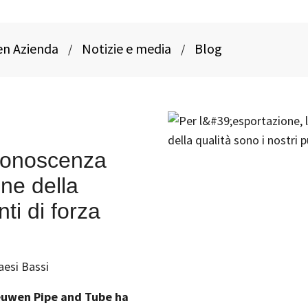
en Azienda
Notizie e media
Blog
/
/
 conoscenza
one della
nti di forza
aesi Bassi
eeuwen Pipe and Tube ha