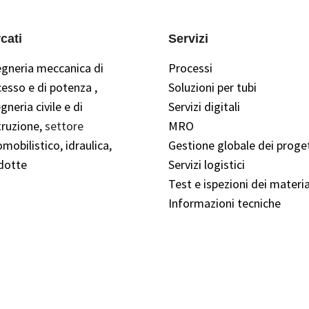
cati
Servizi
egneria meccanica
di
Processi
cesso e di potenza
,
Soluzioni per tubi
gneria civile e di
Servizi digitali
ruzione,
settore
MRO
mobilistico,
idraulica,
Gestione globale dei proget
dotte
Servizi logistici
Test e ispezioni dei materia
Informazioni tecniche