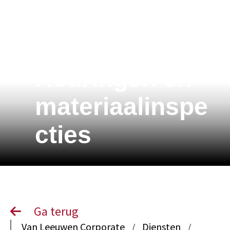
Keuringen en
materiaalinspe
cties
Ga terug
Van Leeuwen Corporate
Diensten
/
/