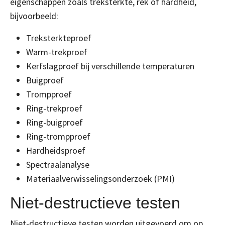
eigenschappen zoals treksterkte, rek of hardheid,
bijvoorbeeld:
Treksterkteproef
Warm-trekproef
Kerfslagproef bij verschillende temperaturen
Buigproef
Trompproef
Ring-trekproef
Ring-buigproef
Ring-trompproef
Hardheidsproef
Spectraalanalyse
Materiaalverwisselingsonderzoek (PMI)
Niet-destructieve testen
Niet-destructieve testen worden uitgevoerd om op