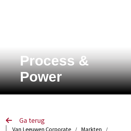
Process &
Power
Ga terug
Van Leeuwen Corporate
Markten
/
/