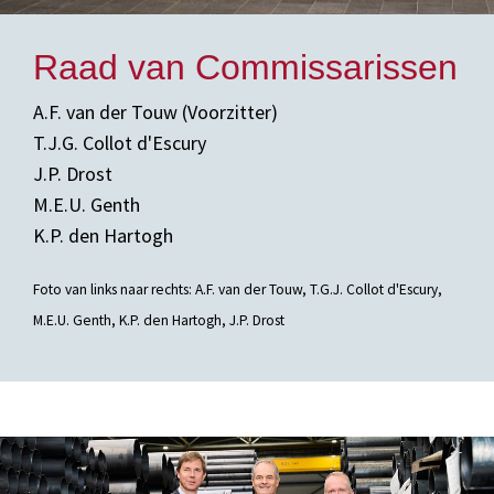
Raad van Commissarissen
A.F. van der Touw (Voorzitter)
T.J.G. Collot d'Escury
J.P. Drost
M.E.U. Genth
K.P. den Hartogh
Foto van links naar rechts: A.F. van der Touw, T.G.J. Collot d'Escury,
M.E.U. Genth, K.P. den Hartogh, J.P. Drost