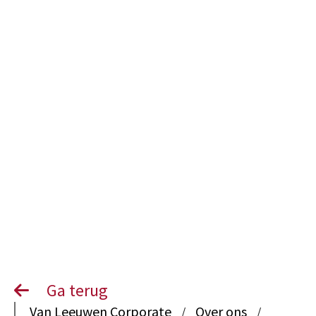
Management
en Organisatie
Ga terug
Van Leeuwen Corporate
Over ons
/
/