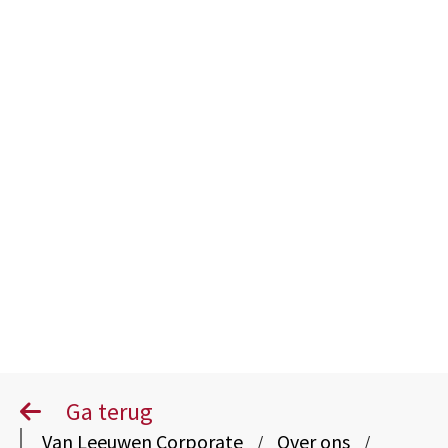
Human
Resources
Ga terug
Van Leeuwen Corporate
Over ons
/
/