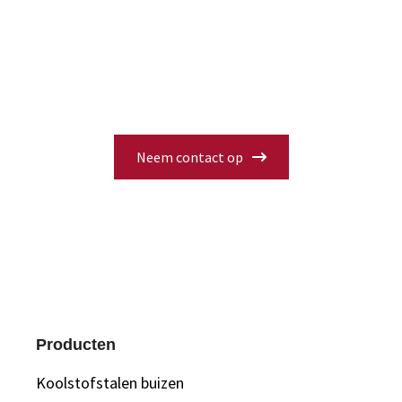
Heeft u vragen over specificaties,
beschikbaarheid of bent u op zoek naar
een oplossing op maat? Vul ons
contactformulier in en een van onze
specialisten neemt snel contact met u op.
Neem contact op
Producten
Koolstofstalen buizen