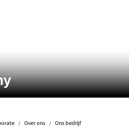
ny
porate
Over ons
Ons bedrijf
/
/