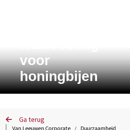
Huisvesting
voor
honingbijen
Ga terug
Van Leeuwen Corporate
Duurzaamheid
/