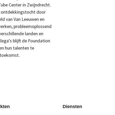
be Center in Zwijndrecht.
n ontdekkingstocht door
eld van Van Leeuwen en
werken, probleemoplossend
erschillende landen en
ega’s blijft de Foundation
en hun talenten te
 toekomst.
kten
Diensten