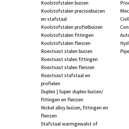
Koolstofstalen buizen
Pro
Koolstofstalen precisiebuizen
Mec
en stafstaal
Civi
Koolstofstalen profielbuizen
Con
Koolstofstalen fittingen
Aut
Koolstofstalen flenzen
Hyd
Roestvast stalen buizen
Pipe
Roestvast stalen fittingen
Roestvast stalen flenzen
Roestvast stafstaal en
profielen
Duplex | Super duplex buizen/
fittingen en flenzen
Nickel alloy buizen, fittingen en
flenzen
Stafstaal warmgewalst of